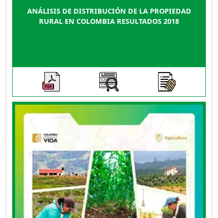
ANÁLISIS DE DISTRIBUCIÓN DE LA PROPIEDAD
RURAL EN COLOMBIA RESULTADOS 2018
La presente edición del Boletín de distribución
de la tierra rural en Colombia analiza los datos
e información estadística para la vigencia
catastral de 2019 dando continuidad a la serie
de boletines que inició con la publicación del
libro metodológico titulado Análisis de la
distribución de la propiedad rural en Colombia:
metodología y resultados 2014, al cual le
siguieron los análisis de las vigencias 2015 a
2018.