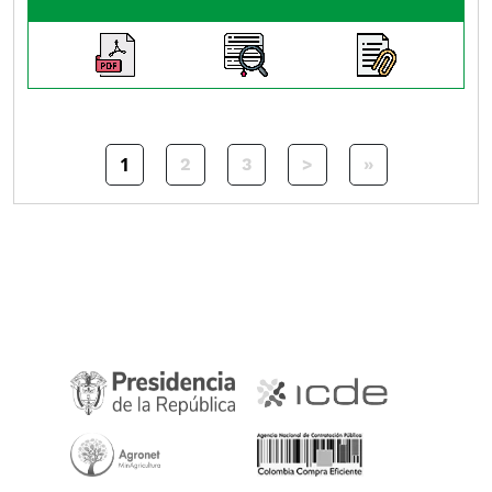
Paginación
1
Siguiente página
Última página
2
3
>
»