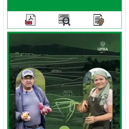
En la presente edición del boletín de Análisis de
la distribución de la propiedad rural en
Colombia. Resultados del año 2020, se da
continuidad al objetivo de brindar datos e
información esencial que facilite una
comprensión profunda de la dinámica
territorial y agraria del país desde la vigencia
2014 hasta 2019,1 convirtiéndolo en una
herramienta de gran utilidad para una amplia
gama de actores: entidades gubernamentales,
académicos, planificadores, entre otros.