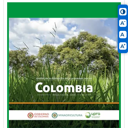
El objetivo de este boletín es dar continuidad al
análisis de la distribución de la tierra, que
comenzó con la publicación del «Atlas de la
distribución de la propiedad rural en Colombia»
(IGAC, 2012), continuó con la publicación del
libro «Análisis de la distribución de la propiedad
rural en Colombia: metodología y resultados
2014» (Cuéllar et al., 2018) y ahora incorpora
temáticas que permiten profundizar en
aspectos relacionados con los principales
fenómenos asociados a la distribución de la
tierra rural.