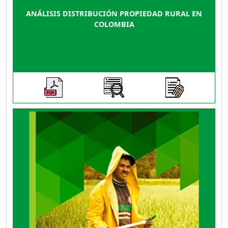
ANÁLISIS DISTRIBUCIÓN PROPIEDAD RURAL EN
COLOMBIA
El documento contiene las bases conceptuales
del proceso de regularización de la propiedad
rural en Colombia presentando su importancia
en el desarrollo del sector agropecuario, dado
que con su implementación se mejora la
calidad de vida de los pobladores rurales
incrementando su patrimonio y dando mayores
posibilidades de acceder a los mercados de
crédito permitiendo realizar inversiones a largo