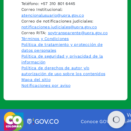
Teléfono: +57 310 801 6445
Correo Institucional:
atencionalusuario@upra.gov.co
Correo de notificaciones judiciales:
notificaciones.judiciales@upra.gov.co
Correo RITA:
soytransparente@upra.gov.co
Términos y Condiciones
Política de tratamiento y protección de
datos personales
Política de seguridad y privacidad de la
información
Política de derechos de autor y/o
autorización de uso sobre los contenidos
Mapa del sitio
Notificaciones por aviso
Conoce GOV.CO aquí