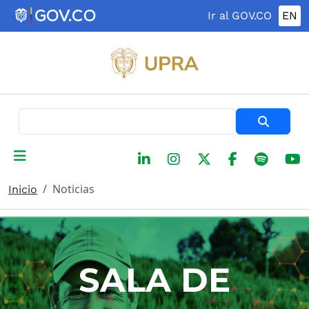
Pasar al contenido principal
Ir al GOV.CO
EN
Buscar
Noticias
Inicio
SALA DE