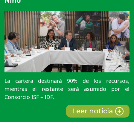
Niño¨
La cartera destinará 90% de los recursos,
mientras el restante será asumido por el
Consorcio ISF – IDF.
Leer noticia