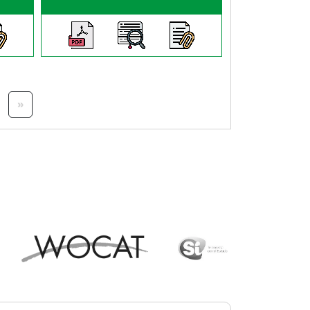
guiente página
Última página
»