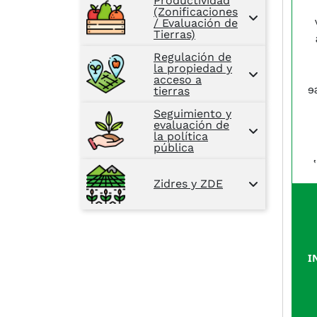
Productividad
(Zonificaciones
/ Evaluación de
Tierras)
Regulación de
la propiedad y
acceso a
e
tierras
Seguimiento y
evaluación de
la política
pública
Zidres y ZDE
I