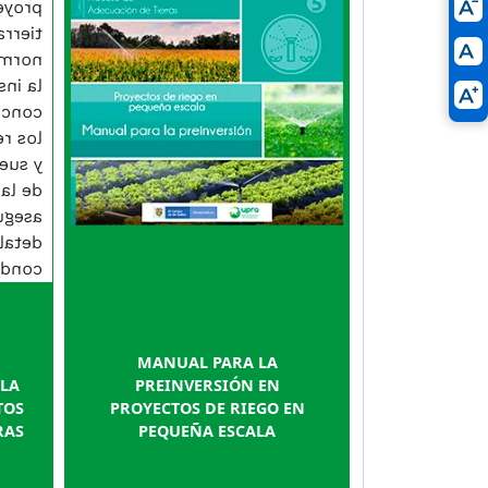
ón de
aspectos técnicos,
ora la
considerando
ente,
recomendaciones de
l, los
expertos, y organizaciones de
te de
productores, entre otros para
 agua
el desarrollo de la
tegral
preinversión la cual
rras;
contempla la identificación,
ación
factibilidad y diseño.
e las
de la
de las
mas y
ra la
MANUAL PARA LA
 y su
 LA
PREINVERSIÓN EN
final.
TOS
PROYECTOS DE RIEGO EN
RAS
PEQUEÑA ESCALA