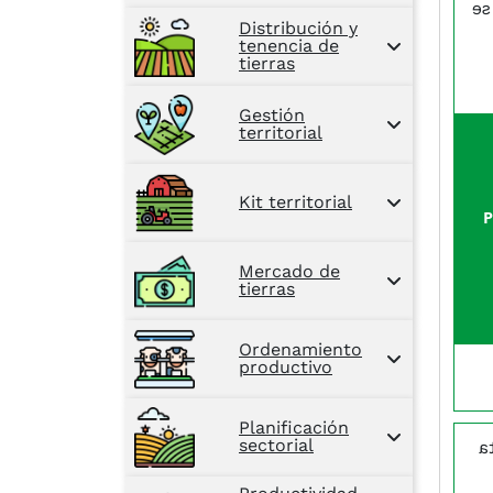
Co
Distribución y
tenencia de
tierras
Gestión
territorial
Kit territorial
Mercado de
tierras
Ordenamiento
productivo
Planificación
sectorial
E