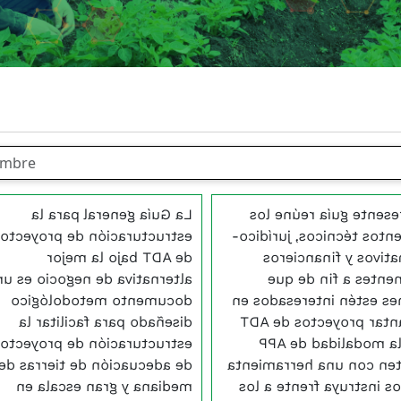
La Guía general para la
La presente guía reún
structuración de proyectos
elementos técnicos, jurí
de ADT bajo la mejor
normativos y financ
alternativa de negocio es un
pertinentes a fin d
documento metodológico
quienes estén interesad
diseñado para facilitar la
adelantar proyectos d
structuración de proyectos
bajo la modalidad d
de adecuación de tierras de
cuenten con una herram
mediana y gran escala en
que los instruya frente