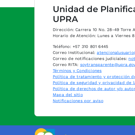
Unidad de Planific
UPRA
Dirección: Carrera 10 No. 28-49 Torre A,
Horario de Atención: Lunes a Viernes 
Teléfono: +57 310 801 6445
Correo Institucional:
atencionalusuario
Correo de notificaciones judiciales:
not
Correo RITA:
soytransparente@upra.gov
Términos y Condiciones
Política de tratamiento y protección d
Política de seguridad y privacidad de 
Política de derechos de autor y/o auto
Mapa del sitio
Notificaciones por aviso