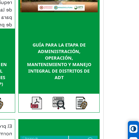
cance
pasos
ación
ctos.
GUÍA PARA LA ETAPA DE
ADMINISTRACIÓN,
OPERACIÓN,
 EN
MANTENIMIENTO Y MANEJO
L
INTEGRAL DE DISTRITOS DE
ES
ADT
P)
al de
El presente manual brinda
 para
orientaciones y aclara