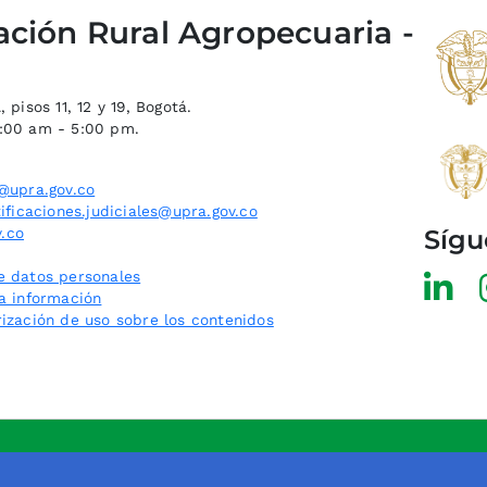
ación Rural Agropecuaria -
 pisos 11, 12 y 19, Bogotá.
8:00 am - 5:00 pm.
@upra.gov.co
ificaciones.judiciales@upra.gov.co
Sígu
.co
e datos personales
la información
rización de uso sobre los contenidos