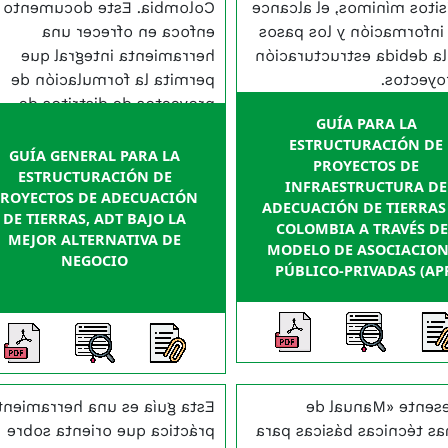
lombia. Este documento se
requisitos mínimos, el al
enfoca en ofrecer una
de la información y los 
herramienta integral que
para la debida estructur
permita la formulación de
de proye
proyectos de distritos de
GUÍA PARA LA
adecuación de tierras (DAT)
ESTRUCTURACIÓN DE
de manera efectiva,
GUÍA GENERAL PARA LA
PROYECTOS DE
garantizando la viabilidad
ESTRUCTURACIÓN DE
INFRAESTRUCTURA DE
PROYECTOS DE ADECUACIÓN
técnica, económica, social y
ADECUACIÓN DE TIERRAS
DE TIERRAS, ADT BAJO LA
ambiental.
COLOMBIA A TRAVÉS DE
MEJOR ALTERNATIVA DE
MODELO DE ASOCIACION
NEGOCIO
PÚBLICO-PRIVADAS (AP
sta guía es una herramienta
El presente «Manu
práctica que orienta sobre
normas técnicas básicas