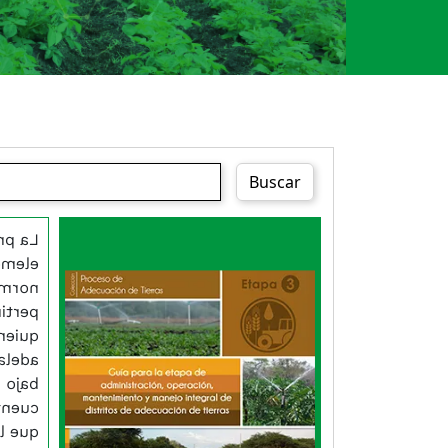
Buscar
e los
Esta guía es una herramienta
dico-
práctica que orienta sobre los
ieros
parámetros y las acciones
e que
para las temáticas social-
os en
organizacional, técnico-
e ADT
ambiental y económico-
e APP
financiera en el manejo
ienta
integral de un distrito de
 a los
adecuación de tierras.