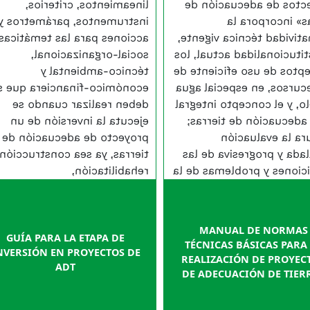
lineamientos, criterios,
proyectos de adecuaci
instrumentos, parámetros y
tierras» incorp
acciones para las temáticas
normatividad técnica vig
social-organizacional,
la institucionalidad actua
técnico-ambiental y
conceptos de uso eficien
conómico-financiera que se
los recursos, en especial
deben realizar cuando se
y suelo, y el concepto in
ejecuta la inversión de un
de la adecuación de tie
proyecto de adecuación de
asegura la evalu
tierras, ya sea construcción,
detallada y progresiva d
rehabilitación,
condiciones y problemas 
complementación o
zona, y la definición 
ampliación.
obras, progra
actividades requeridas pa
MANUAL DE NORMAS
ejecución del proyecto
GUÍA PARA LA ETAPA DE
TÉCNICAS BÁSICAS PARA
NVERSIÓN EN PROYECTOS DE
éxito 
REALIZACIÓN DE PROYEC
ADT
DE ADECUACIÓN DE TIER