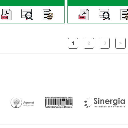
ginación
1
Si
2
3
>