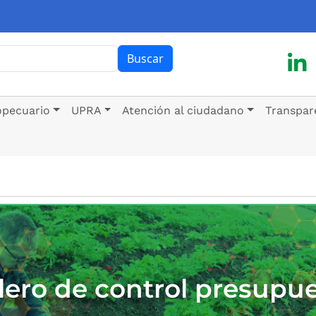
ar
Buscar
opecuario
UPRA
Atención al ciudadano
Transpar
lero de control presupue