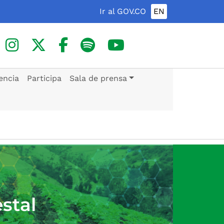
Ir al GOV.CO
EN
encia
Participa
Sala de prensa
stal