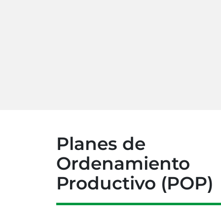
Planes de
na de cacao
Cadena de la
Cadena ovino
acuicultura
caprina
Ordenamiento
Productivo (POP)