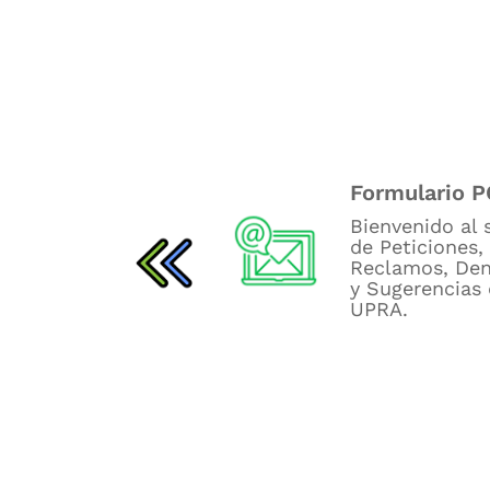
Tablero de control
Formulario 
presupuestal
Bienvenido al​
d​e Peticiones​,
Consulta los tableros
Reclamos, Den
de seguimiento
y Sugerencias 
presupuestal de la
UPRA.
UPRA.