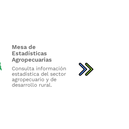
Mesa de
Frontera A
Estadísticas
UAF
Agropecuarias
Consulta i
Consulta información
sobre la fr
estadística del sector
agrícola na
agropecuario y de
UAF.
desarrollo rural.