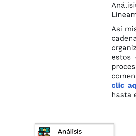
Análi
Lineam
Así mi
caden
organi
estos 
proces
coment
clic a
hasta 
Análisis