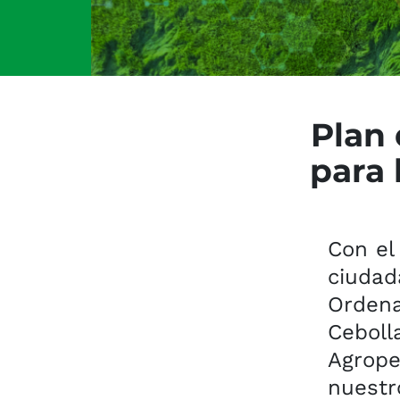
Plan
para 
Con el
ciudad
Orden
Ceboll
Agrop
nuest