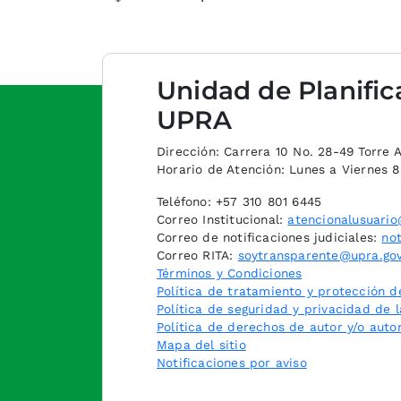
Unidad de Planific
UPRA
Dirección: Carrera 10 No. 28-49 Torre A,
Horario de Atención: Lunes a Viernes 
Teléfono: +57 310 801 6445
Correo Institucional:
atencionalusuario
Correo de notificaciones judiciales:
not
Correo RITA:
soytransparente@upra.gov
Términos y Condiciones
Política de tratamiento y protección d
Política de seguridad y privacidad de 
Política de derechos de autor y/o auto
Mapa del sitio
Notificaciones por aviso