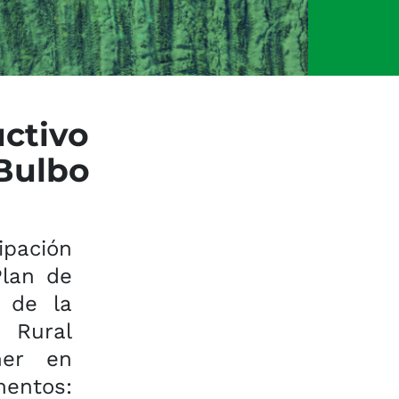
ctivo
 Bulbo
ipación
Plan de
 de la
n Rural
ner en
entos: