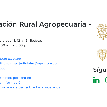
ación Rural Agropecuaria -
 pisos 11, 12 y 19, Bogotá.
8:00 am - 5:00 pm.
@upra.gov.co
ificaciones.judiciales@upra.gov.co
Sígu
.co
e datos personales
la información
rización de uso sobre los contenidos