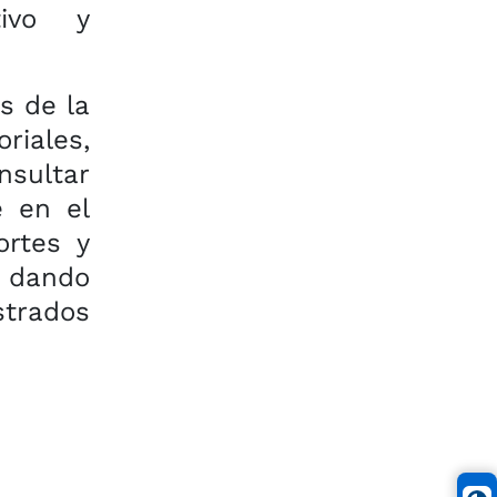
tivo y
s de la
iales,
nsultar
e en el
ortes y
o dando
strados