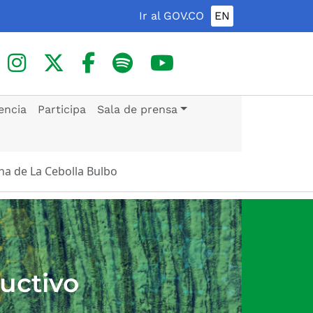
Ir al GOV.CO
EN
encia
Participa
Sala de prensa
a de La Cebolla Bulbo
uctivo