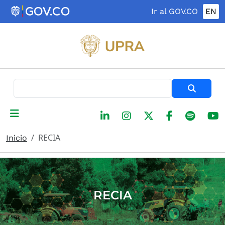
Pasar al contenido principal
Ir al GOV.CO
EN
Buscar
RECIA
Inicio
RECIA