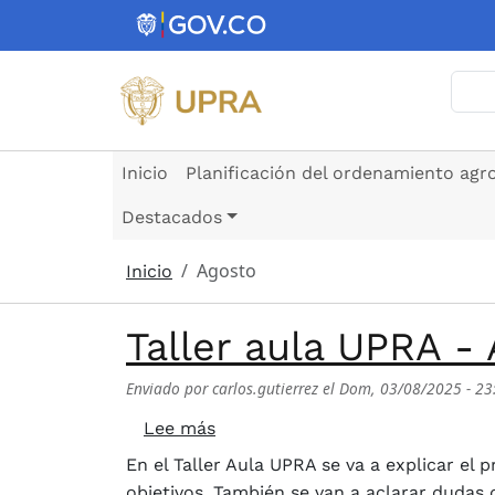
Pasar al contenido principal
Busc
Inicio
Planificación del ordenamiento agr
Destacados
Agosto
Inicio
Taller aula UPRA 
Enviado por
carlos.gutierrez
el
Dom, 03/08/2025 - 23
sobre Taller aula UPRA - APPA 
Lee más
En el Taller Aula UPRA se va a explicar el 
objetivos. También se van a aclarar dudas 