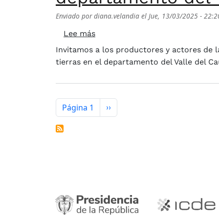
Enviado por
diana.velandia
el
Jue, 13/03/2025 - 22:2
sobre Evaluación de tierras par
Lee más
Invitamos a los productores y actores de l
tierras en el departamento del Valle del C
Paginación
Página 1
Siguiente página
››