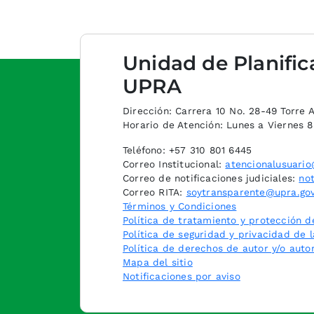
Unidad de Planific
UPRA
Dirección: Carrera 10 No. 28-49 Torre A,
Horario de Atención: Lunes a Viernes 
Teléfono: +57 310 801 6445
Correo Institucional:
atencionalusuario
Correo de notificaciones judiciales:
not
Correo RITA:
soytransparente@upra.gov
Términos y Condiciones
Política de tratamiento y protección d
Política de seguridad y privacidad de 
Política de derechos de autor y/o auto
Mapa del sitio
Notificaciones por aviso