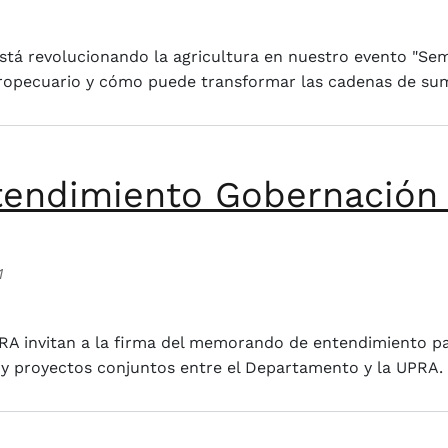
chain transformando el agro
tá revolucionando la agricultura en nuestro evento "Semil
gropecuario y cómo puede transformar las cadenas de sum
ndimiento Gobernación d
1
to Gobernación del Valle del Cauca y Upra
PRA invitan a la firma del memorando de entendimiento pa
y proyectos conjuntos entre el Departamento y la UPRA.