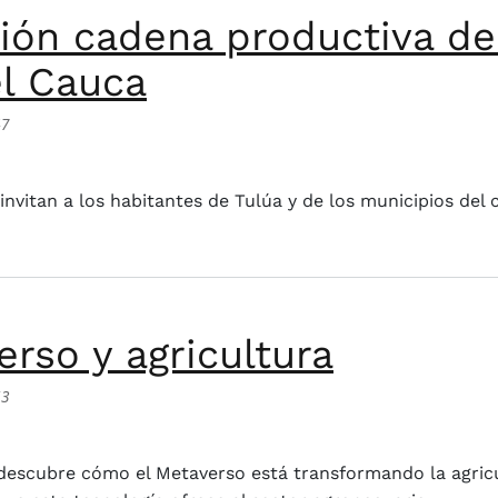
ón cadena productiva de 
el Cauca
47
a productiva de las abejas y la apicultura, Valle del Ca
nvitan a los habitantes de Tulúa y de los municipios del c
rso y agricultura
53
agricultura
escubre cómo el Metaverso está transformando la agricul