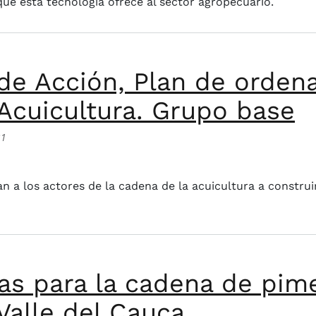
ue esta tecnología ofrece al sector agropecuario.
 de Acción, Plan de orde
Acuicultura. Grupo base
31
ión, Plan de ordenamiento productivo POP, Cadena de la 
itan a los actores de la cadena de la acuicultura a constr
ras para la cadena de pim
Valle del Cauca