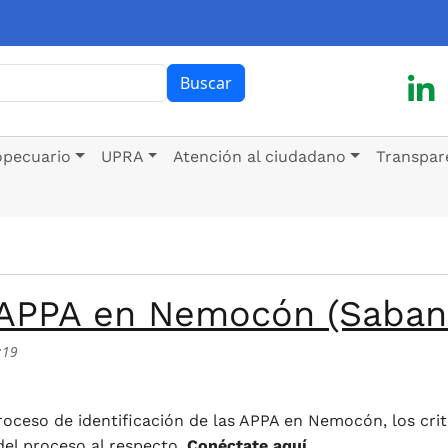
ar
Buscar
opecuario
UPRA
Atención al ciudadano
Transpar
- APPA en Nemocón (Saban
:19
en Nemocón (Sabana de Bogotá)
proceso de identificación de las APPA en Nemocón, los crit
del proceso al respecto.
Conéctate aquí.