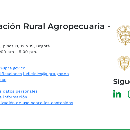
ación Rural Agropecuaria -
 pisos 11, 12 y 19, Bogotá.
8:00 am - 5:00 pm.
@upra.gov.co
ificaciones.judiciales@upra.gov.co
Sígu
.co
e datos personales
la información
rización de uso sobre los contenidos