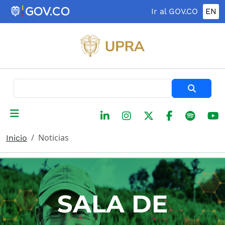
Pasar al contenido principal
Ir al GOV.CO
EN
Buscar
Noticias
Inicio
SALA DE