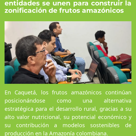
entidades se unen para construir la
zonificación de frutos amazónicos
En Caquetá, los frutos amazónicos continúan
posicionándose como una alternativa
estratégica para el desarrollo rural, gracias a su
alto valor nutricional, su potencial económico y
su contribución a modelos sostenibles de
producción en la Amazonía colombiana.