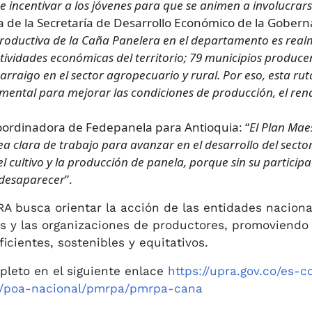
 incentivar a los jóvenes para que se animen a involucrar
ia de la Secretaría de Desarrollo Económico de la Gobern
roductiva de la Caña Panelera en el departamento es real
ctividades económicas del territorio; 79 municipios produce
arraigo en el sector agropecuario y rural. Por eso, esta r
ental para mejorar las condiciones de producción, el rendi
coordinadora de Fedepanela para Antioquia: “
El Plan Mae
a clara de trabajo para avanzar en el desarrollo del secto
 el cultivo y la producción de panela, porque sin su particip
 desaparecer
”.
 busca orientar la acción de las entidades nacionale
s y las organizaciones de productores, promoviendo 
icientes, sostenibles y equitativos.
leto en el siguiente enlace
https://upra.gov.co/es-c
o/poa-nacional/pmrpa/pmrpa-cana