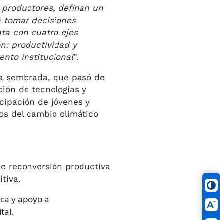
s productores, definan un
á tomar decisiones
nta con cuatro ejes
n: productividad y
ento institucional
”.
rea sembrada, que pasó de
pción de tecnologías y
icipación de jóvenes y
tos del cambio climático
de reconversión productiva
tiva.
ica y apoyo a
tal.