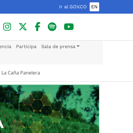
Ir al GOV.CO
EN
encia
Participa
Sala de prensa
 La Caña Panelera
A