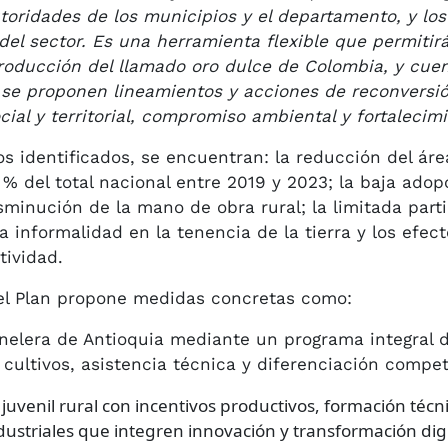
autoridades de los municipios y el departamento, y lo
del sector. Es una herramienta flexible que permitir
producción del llamado oro dulce de Colombia, y cue
 se proponen lineamientos y acciones de reconversió
ial y territorial, compromiso ambiental y fortalecimi
íos identificados, se encuentran: la reducción del á
4 % del total nacional entre 2019 y 2023; la baja ado
sminución de la mano de obra rural; la limitada part
a informalidad en la tenencia de la tierra y los efec
tividad.
 el Plan propone medidas concretas como:
nelera de Antioquia mediante un programa integral 
ultivos, asistencia técnica y diferenciación competi
juvenil rural con incentivos productivos, formación técn
striales que integren innovación y transformación digi