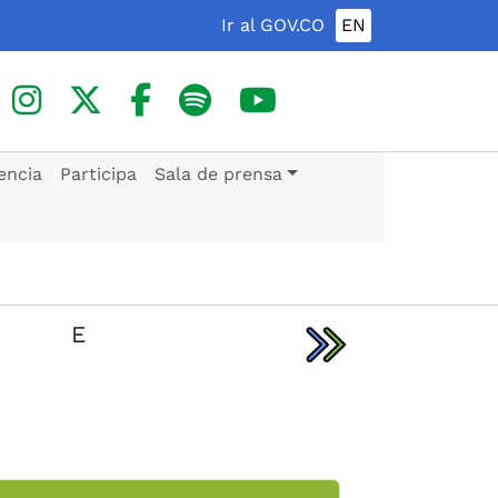
Ir al GOV.CO
EN
encia
Participa
Sala de prensa
E
F
G