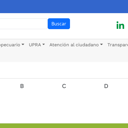
ar
Buscar
opecuario
UPRA
Atención al ciudadano
Transpar
B
C
D