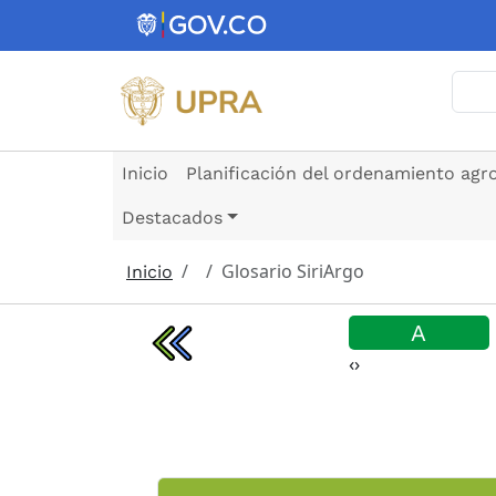
Pasar al contenido principal
Busc
Inicio
Planificación del ordenamiento agr
Destacados
Glosario SiriArgo
Inicio
U
Z
A
‹
›