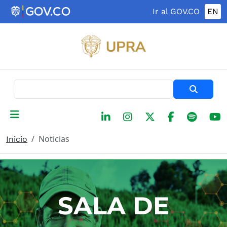
Pasar al contenido principal
Ir al GOV.CO
EN
Buscar
Noticias
Inicio
SALA DE