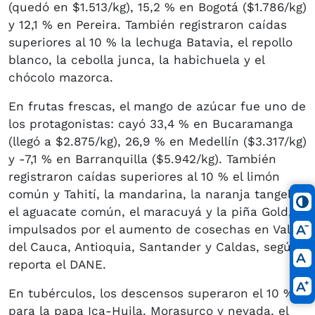
(quedó en $1.513/kg), 15,2 % en Bogotá ($1.786/kg)
y 12,1 % en Pereira. También registraron caídas
superiores al 10 % la lechuga Batavia, el repollo
blanco, la cebolla junca, la habichuela y el
chócolo mazorca.
En frutas frescas, el mango de azúcar fue uno de
los protagonistas: cayó 33,4 % en Bucaramanga
(llegó a $2.875/kg), 26,9 % en Medellín ($3.317/kg)
y -7,1 % en Barranquilla ($5.942/kg). También
registraron caídas superiores al 10 % el limón
común y Tahití, la mandarina, la naranja tangelo,
el aguacate común, el maracuyá y la piña Gold,
impulsados por el aumento de cosechas en Valle
del Cauca, Antioquia, Santander y Caldas, según
reporta el DANE.
En tubérculos, los descensos superaron el 10 %
para la papa Ica-Huila, Morasurco y nevada, el