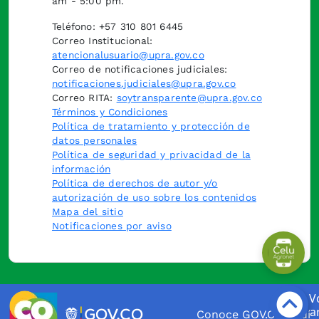
am - 5:00 pm.
Teléfono: +57 310 801 6445
Correo Institucional:
atencionalusuario@upra.gov.co
Correo de notificaciones judiciales:
notificaciones.judiciales@upra.gov.co
Correo RITA:
soytransparente@upra.gov.co
Términos y Condiciones
Política de tratamiento y protección de
datos personales
Política de seguridad y privacidad de la
información
Política de derechos de autor y/o
autorización de uso sobre los contenidos
Mapa del sitio
Notificaciones por aviso
Conoce GOV.CO aquí