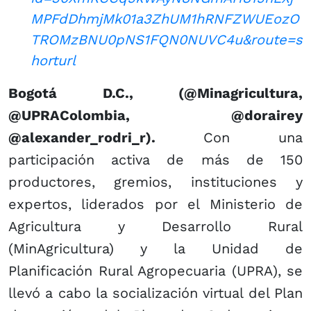
MPFdDhmjMk01a3ZhUM1hRNFZWUEozO
TROMzBNU0pNS1FQN0NUVC4u&route=s
horturl
Bogotá D.C., (@Minagricultura,
@UPRAColombia, @dorairey
@alexander_rodri_r).
Con una
participación activa de más de 150
productores, gremios, instituciones y
expertos, liderados por el Ministerio de
Agricultura y Desarrollo Rural
(MinAgricultura) y la Unidad de
Planificación Rural Agropecuaria (UPRA), se
llevó a cabo la socialización virtual del Plan