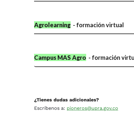
Agrolearning
-
formación virtual
Campus MAS Agro
- formación virtu
¿Tienes dudas adicionales?
Escríbenos a:
pioneros@upra.gov.co