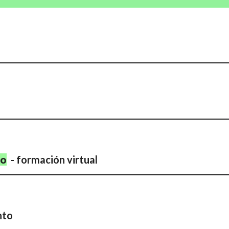
no
-
formación virtual
nto