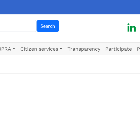
h
Search
UPRA
Citizen services
Transparency
Participate
P