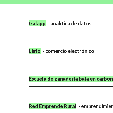
Galapp
- analítica de datos
Listo
-
comercio electrónico
Escuela de ganadería baja en carbo
Red Emprende Rural
-
emprendimie