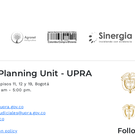
 Planning Unit - UPRA
isos 11, 12 y 19, Bogotá
0 am - 5:00 pm.
upra.gov.co
judiciales@upra.gov.co
co
Foll
n policy