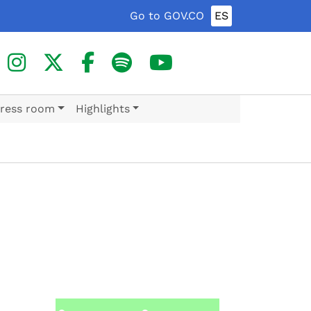
Go to GOV.CO
ES
ress room
Highlights