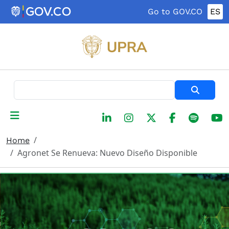
Skip to main content
Go to GOV.CO
ES
Search
Home
Agronet Se Renueva: Nuevo Diseño Disponible