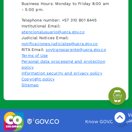
Business Hours: Monday to Friday 8:00 am
- 5:00 pm.
Telephone number: +57 310 801 6445
Institutional Email:
atencionalusuario@upra.gov.co
Judicial Notices Email:
notificaciones.judiciales@upra.gov.co
RITA Email:
soytransparente@upra.gov.co
Terms of Use
Personal data processing and protection
policy
Information security and privacy policy
Copyright policy
Sitemap
Know GOV.CO here