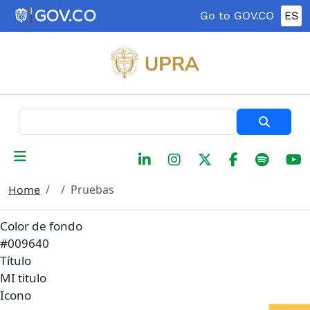
Skip to main content
Go to GOV.CO
ES
Search
Pruebas
Home
Color de fondo
#009640
Título
MI titulo
Icono