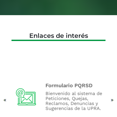
Enlaces de interés
l
Formulario PQRSD
Bienvenido al​ sistema d​e
Peticiones​, Quejas,
os de
Reclamos, Denuncias y
Sugerencias de la UPRA.
UPRA.