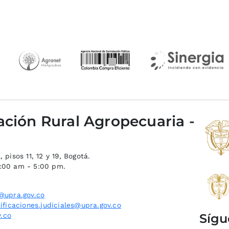
ación Rural Agropecuaria -
 pisos 11, 12 y 19, Bogotá.
8:00 am - 5:00 pm.
@upra.gov.co
ificaciones.judiciales@upra.gov.co
Sígu
.co