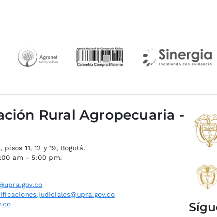
ación Rural Agropecuaria -
 pisos 11, 12 y 19, Bogotá.
8:00 am - 5:00 pm.
@upra.gov.co
ificaciones.judiciales@upra.gov.co
Sígu
.co