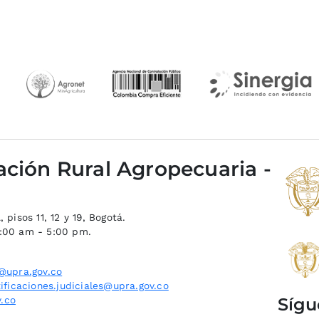
ación Rural Agropecuaria -
 pisos 11, 12 y 19, Bogotá.
8:00 am - 5:00 pm.
@upra.gov.co
ificaciones.judiciales@upra.gov.co
Sígu
.co