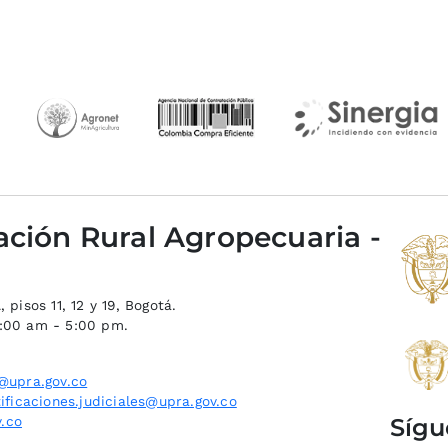
ación Rural Agropecuaria -
 pisos 11, 12 y 19, Bogotá.
8:00 am - 5:00 pm.
@upra.gov.co
ificaciones.judiciales@upra.gov.co
Sígu
.co