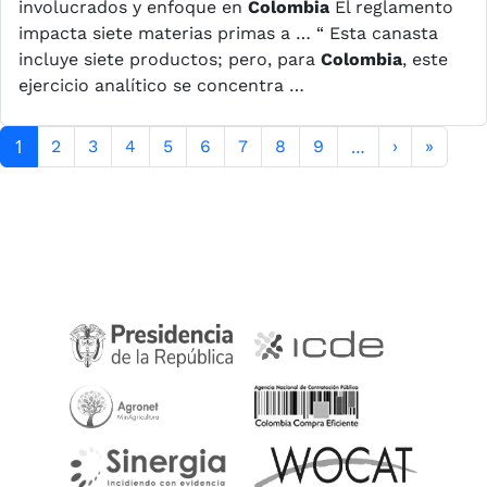
involucrados y enfoque en
Colombia
El reglamento
impacta siete materias primas a … “ Esta canasta
incluye siete productos; pero, para
Colombia
, este
ejercicio analítico se concentra …
Paginación
1
…
Siguiente 
Última
2
3
4
5
6
7
8
9
›
»