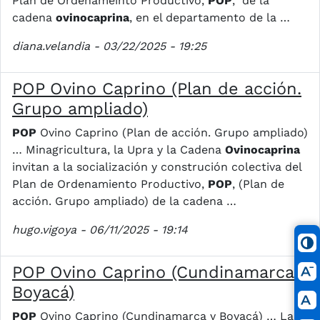
Plan de Ordenameinto Productivo,
POP
, de la
cadena
ovinocaprina
, en el departamento de la …
diana.velandia
- 03/22/2025 - 19:25
POP Ovino Caprino (Plan de acción.
Grupo ampliado)
POP
Ovino Caprino (Plan de acción. Grupo ampliado)
… Minagricultura, la Upra y la Cadena
Ovinocaprina
invitan a la socialización y construción colectiva del
Plan de Ordenamiento Productivo,
POP
, (Plan de
acción. Grupo ampliado) de la cadena …
hugo.vigoya
- 06/11/2025 - 19:14
POP Ovino Caprino (Cundinamarca y
Boyacá)
POP
Ovino Caprino (Cundinamarca y Boyacá) … La